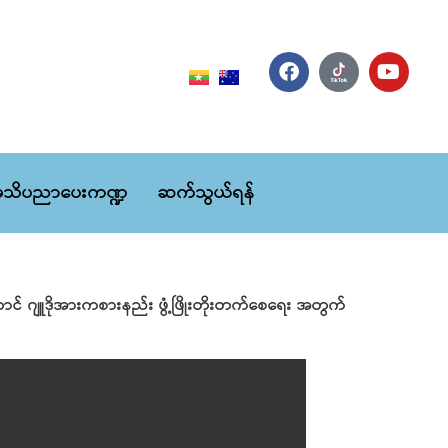
သိပညာပေးကဏ္ဍ
ဆက်သွယ်ရန်
ာင် ဂျူဒိုအားကစားနည်း ဖွံ့ဖြိုးတိုးတက်စေရေး အတွက်