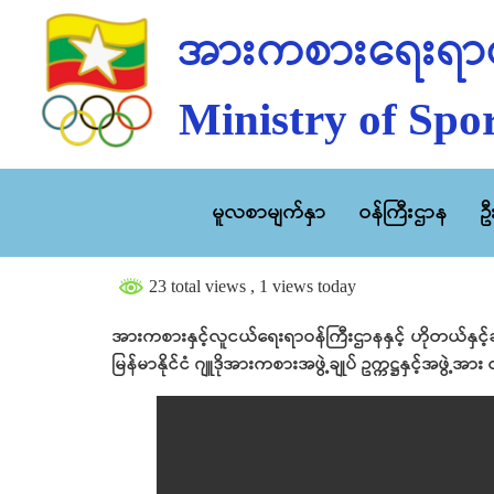
အားကစားရေးရာဝ
Ministry of Spor
မူလစာမျက်နှာ
ဝန်ကြီးဌာန
ဥ
23 total views
, 1 views today
အားကစားနှင့်လူငယ်ရေးရာဝန်ကြီးဌာနနှင့် ဟိုတယ်နှင်
မြန်မာနိုင်ငံ ဂျူဒိုအားကစားအဖွဲ့ချုပ် ဥက္ကဋ္ဌနှင့်အဖွဲ့အ