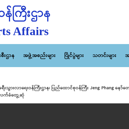
န်ကြီးဌာန
ts Affairs
ီးစီးဌာန
အဖွဲ့အစည်းများ
ပြိုင်ပွဲများ
သတင်းများ
အ
့ခရီးသွားလာရေးဝန်ကြီးဌာန၊ ပြည်ထောင်စုဝန်ကြီး Jeng Phang နော်တေ
ား လက်ခံတွေ့ဆုံ