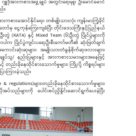
ံ ဂျူဒိုအားကစားအဖွဲ့ချုပ် အတွင်းရေးမှူး ဦးမောင်မောင်
ည်။
ားအောင်နိုင်‌ရေး၊ တစ်မျိုးသားလုံး ကျန်းမာကြံ့ခိုင်
ာ်မှ ငွေကုန်ကြေးကျခံပြီး တိုင်းဒေသကြီးနှင့်ပြည်နယ်
)ဦးတွဲ (KATA) နှင့် Mixed Team (၆)ဦးတွဲ ပြိုင်ပွဲများကို
ှိလာပါက ပြိုင်ပွဲကျင်းပရေးဦးစီးကော်မတီ၏ ဆုံးဖြတ်ချက်
ောင်းဆုံးဆုများ၊ အမျိုးသားတံခွန်စိုက်ဆုဖလားများ၊
းအုပ်ချုပ်သူ/ နည်းပြများနှင့် အားကစားသမားများအနေဖြင့်
 တည်းခိုနေထိုင်စားသောက်မှုများ၊ ကြို/ပို့ ကိစ္စရပ်များ
ပြောကြားခဲ့သည်။
 & regulations)များ၊တည်းခိုနေထိုင်စားသောက်မှုများ၊
အပ်သည်များကို ပေါင်းစပ်ညှိနှိုင်းဆောင်ရွက်ပေးခဲ့ပြီး