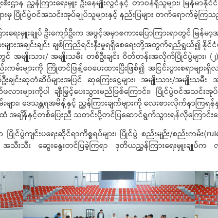
န ညွှန်ကြားရေးမှူး ဦးနေမျိုးလွင်နှင့် တာဝန်ရှိသူများ၊ မြန်မာနိုင်င
ျားမှ ပြိုင်ပွဲဝင်အသင်းအုပ်ချုပ်သူများနှင့် နည်းပြများ တက်ရောက်ခဲ့ကြသ
းမှူးချုပ် ဦးကျော်ဦးက အဖွင့်အမှာစကားပြောကြားရာတွင် မြန်မာ့အားကစ
ျင်းချင်း ချစ်ကြည်ရင်းနှီးမှုရရှိစေရေးတို့အတွက်ရည်ရွယ်၍ နိုင်ငံတေ
ပွဲတွင် အမျိုးသား/ အမျိုးသမီး တစ်ဦးချင်း ဝိတ်တန်းအလိုက်ပြိုင်ပွဲများ၊ (၂
း/စည်းကမ်းများကို ကြိုတင်ဖြန့်ဝေပေးထားပြီးဖြစ်၍ အငြင်းပွားစရာများရ
ချင်းဆုတံဆိပ်များအပြင် ဆုကြေးငွေများ၊ အမျိုးသား/အမျိုးသမီး အက
ိုက်ဖလားများကိုပါ ချီးမြှင့်ပေးသွားမည်ဖြစ်ကြောင်း၊ ပြိုင်ပွဲဝင်အသင်
ျား၊ ဒေသန္တရအမိန့်နှင့် ညွှန်ကြားချက်များကို လေးစားလိုက်နာကြရန်နှင့်
ံ အချိန်နှင့်တစ်ပြေးညီ သတင်းပို့တင်ပြဆောင်ရွက်သွားရန်လို‌ကြောင်း
ျင်းပ‌ရေးဆိုင်ရာကိစ္စရပ်များ၊ ပြိုင်ပွဲ စည်းမျဉ်း/စည်းကမ်း(rule
က်ပြီး အသီးသီး ဆွေးနွေးတင်ပြခဲ့ကြရာ ဒုတိယညွှန်ကြားရေးမှူးချုပ်က လို