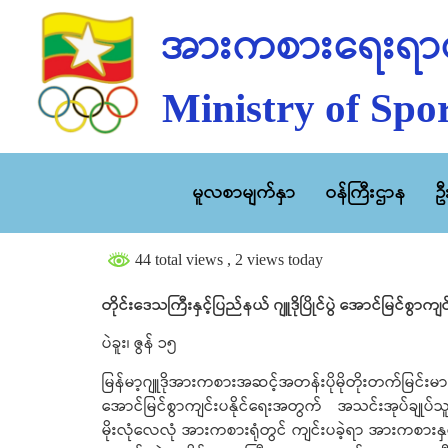
အားကစားရေးရာဝ
Ministry of Spor
မူလစာမျက်နှာ
ဝန်ကြီးဌာန
ဥ
44 total views
, 2 views today
တိုင်းဒေသကြီးနှင့်ပြည်နယ် ဂျူဒိုပြိုင်ပွဲ အောင်မြင်စွ
ပဲခူး၊ ဇွန် ၁၅
မြန်မာ့ဂျူဒိုအားကစားအဆင့်အတန်းပိုမိုတိုးတက်မြင်းမား
အောင်မြင်စွာကျင်းပနိုင်ရေးအတွက် အသင်းအုပ်ချုပ်သူ
မိုးလုံလေလုံ အားကစားရုံတွင် ကျင်းပခဲ့ရာ အားကစားနှင်