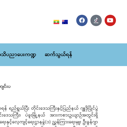
သိပညာပေးကဏ္ဍ
ဆက်သွယ်ရန်
ကျင်းပ
ည်ရွယ်ပြီး တိုင်းဒေသကြီးနှင့်ပြည်နယ် ဂျူဒိုပြိုင်ပွဲ
ုင်းဒေသကြီး၊ ပဲခူးမြို့နယ် အားကစားဥယျာဉ်အတွင်းရှိ
နှင့်လေ့ကျင့်ရေးဌာနခွဲ(၁) ညွှန်ကြားရေးမှူး ဦးခွန်ဂျာ