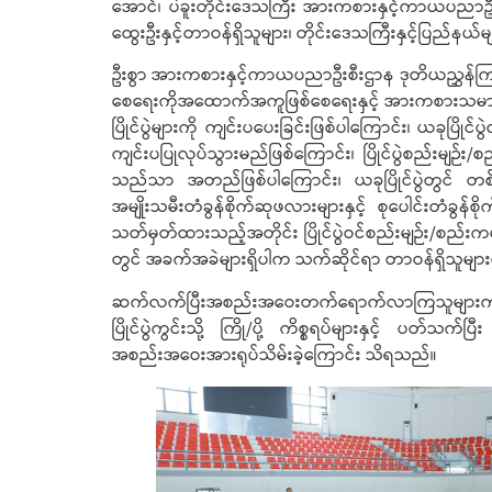
အောင်၊ ပဲခူးတိုင်းဒေသကြီး အားကစားနှင့်ကာယပညာဦးစီးဌာ
ထွေးဦးနှင့်တာဝန်ရှိသူများ၊ တိုင်းဒေသကြီးနှင့်ပြည်နယ်မ
ဦးစွာ အားကစားနှင့်ကာယပညာဦးစီးဌာန ဒုတိယညွှန်ကြားရေ
စေရေးကိုအထောက်အကူဖြစ်စေရေးနှင့် အားကစားသမားများအခ
ပြိုင်ပွဲများကို ကျင်းပပေးခြင်းဖြစ်ပါကြောင်း၊ ယခုပြိုင်
ကျင်းပပြုလုပ်သွားမည်ဖြစ်‌ကြောင်း၊ ပြိုင်ပွဲစည်းမျဉ်
သည်သာ အတည်ဖြစ်ပါကြောင်း၊ ယခုပြိုင်ပွဲတွင် တစ်ဦး
အမျိုးသမီးတံခွန်စိုက်ဆုဖလားများနှင့် စုပေါင်းတံခွန်စ
သတ်မှတ်ထားသည့်အတိုင်း ပြိုင်ပွဲဝင်စည်းမျဉ်း/စည်းကမ်းမ
တွင် အခက်အခဲများရှိပါက သက်ဆိုင်ရာ တာဝန်ရှိသူများထ
ဆက်လက်ပြီးအစည်းအဝေးတက်ရောက်လာကြသူများက ပြိုင်ပွဲက
ပြိုင်ပွဲကွင်းသို့ ကြို/ပို့ ကိစ္စရပ်များနှင့် ပတ်သ
အစည်းအဝေးအားရုပ်သိမ်းခဲ့ကြောင်း သိရသည်။