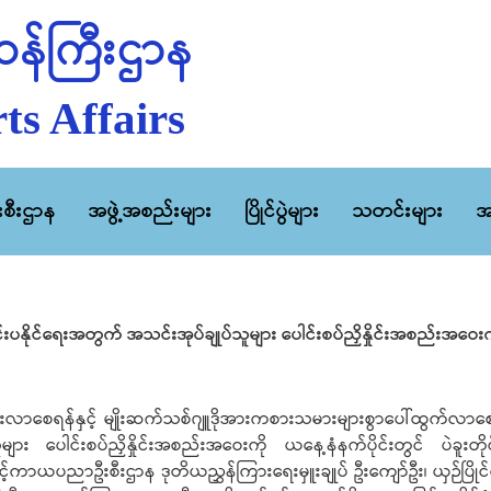
န်ကြီးဌာန
ts Affairs
ီးစီးဌာန
အဖွဲ့အစည်းများ
ပြိုင်ပွဲများ
သတင်းများ
အ
ာကျင်းပနိုင်ရေးအတွက် အသင်းအုပ်ချုပ်သူများ ပေါင်းစပ်ညှိနှိုင်းအစည်းအဝေး
လာစေ‌ရန်နှင့် မျိုးဆက်သစ်ဂျူဒိုအားကစားသမားများစွာပေါ်ထွက်လာစေရန် ရ
များ ပေါင်းစပ်ညှိနှိုင်းအစည်းအဝေးကို ယနေ့နံနက်ပိုင်းတွင် ပဲခူးတိ
့ကာယပညာဦးစီးဌာန ဒုတိယညွှန်ကြားရေးမှူးချုပ် ဦးကျော်ဦး၊ ယှဉ်ပြိုင်ရေး